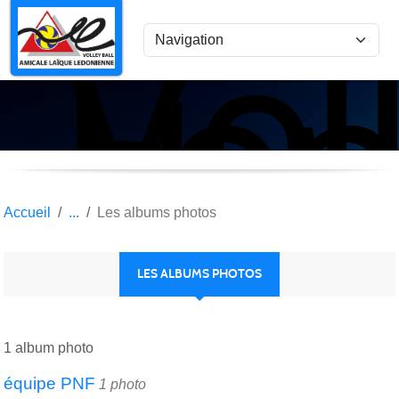
Vol
Panneau de gestion des cookies
Lon
le
Sau
Accueil
Les albums photos
LES ALBUMS PHOTOS
1 album photo
équipe PNF
1 photo