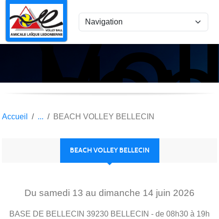
Vol
Panneau de gestion des cookies
Lon
le
Sau
Accueil
BEACH VOLLEY BELLECIN
BEACH VOLLEY BELLECIN
Du
samedi
13
au
dimanche
14
juin
2026
BASE DE BELLECIN
39230
BELLECIN
- de 08h30 à 19h