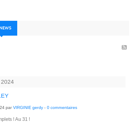
 NEWS
2024
LEY
024
par
VIRGINIE gerdy
-
0
commentaires
lets ! Au 31 !