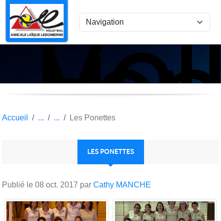
Vol
Panneau de gestion des cookies
Lon
le
Sau
Accueil
Les Ponettes
LES PONETTES
Publié le
08 oct. 2017
par
Cathy MANCHE