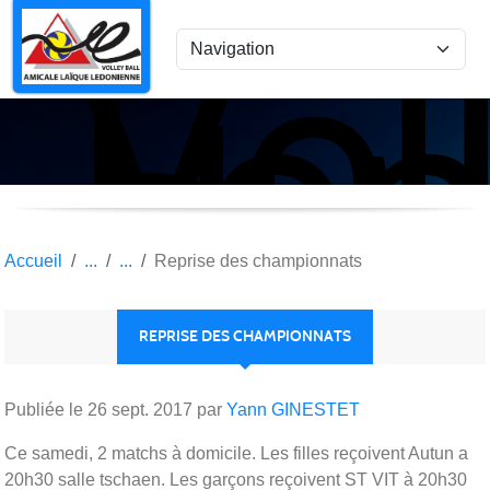
Vol
Panneau de gestion des cookies
Lon
le
Sau
Accueil
Reprise des championnats
REPRISE DES CHAMPIONNATS
Publiée le
26 sept. 2017
par
Yann GINESTET
Ce samedi, 2 matchs à domicile. Les filles reçoivent Autun a
20h30 salle tschaen. Les garçons reçoivent ST VIT à 20h30